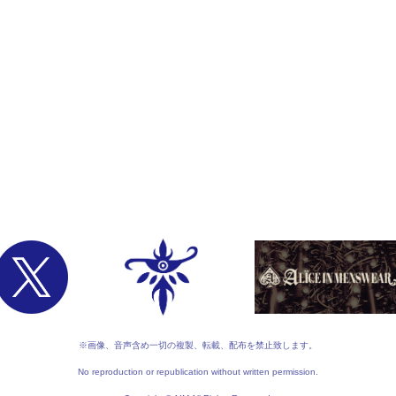
※画像、音声含め一切の複製、転載、配布を禁止致します。
No reproduction or republication without written permission.