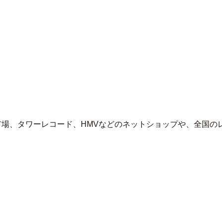
KOJI Solo
Album『Cozy』
予約受付中！
【2023年8月30日
(水)発売】
楽天市場、タワーレコード、HMVなどのネットショップや、全国