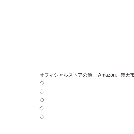
オフィシャルストアの他、 Amazon、
◇
オフィシャルストア
◇
Amazon
◇
楽天ブックス
◇
TOWER RECORDS
◇
HMV & BOOKS