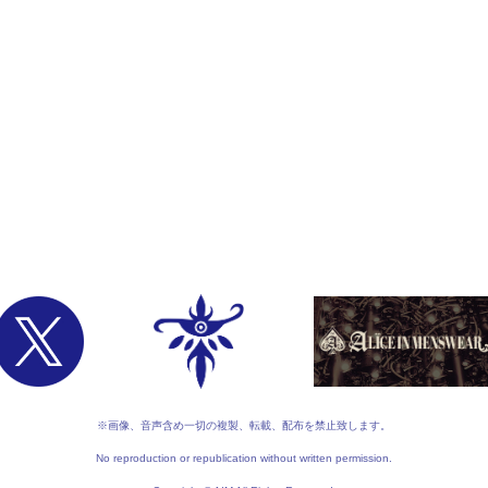
※画像、音声含め一切の複製、転載、配布を禁止致します。
No reproduction or republication without written permission.