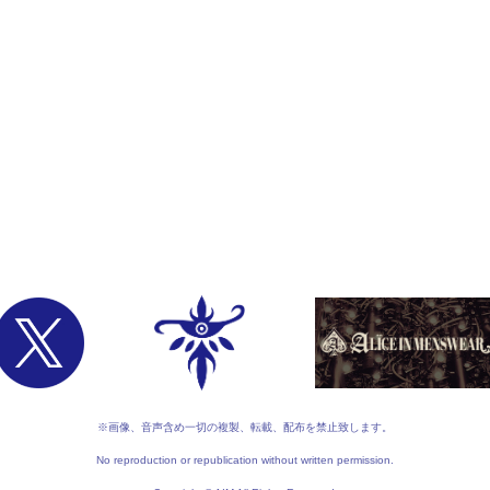
※画像、音声含め一切の複製、転載、配布を禁止致します。
No reproduction or republication without written permission.