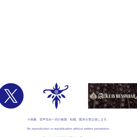
※画像、音声含め一切の複製、転載、配布を禁止致します。
No reproduction or republication without written permission.