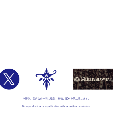
※画像、音声含め一切の複製、転載、配布を禁止致します。
No reproduction or republication without written permission.