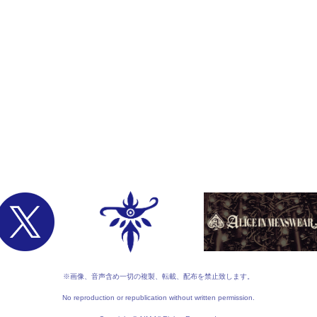
※画像、音声含め一切の複製、転載、配布を禁止致します。
No reproduction or republication without written permission.