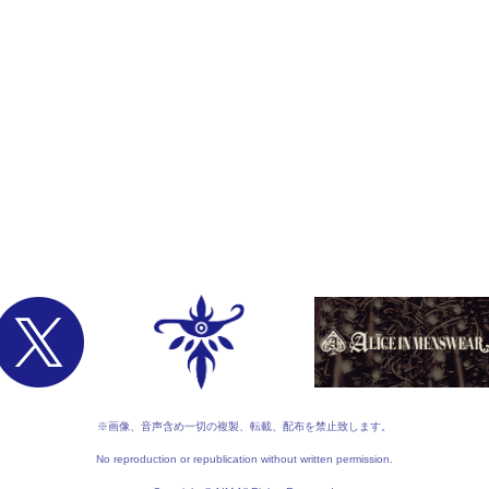
※画像、音声含め一切の複製、転載、配布を禁止致します。
No reproduction or republication without written permission.