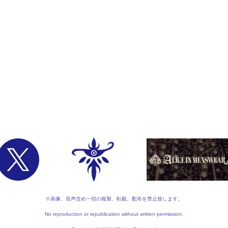
※画像、音声含め一切の複製、転載、配布を禁止致します。
No reproduction or republication without written permission.