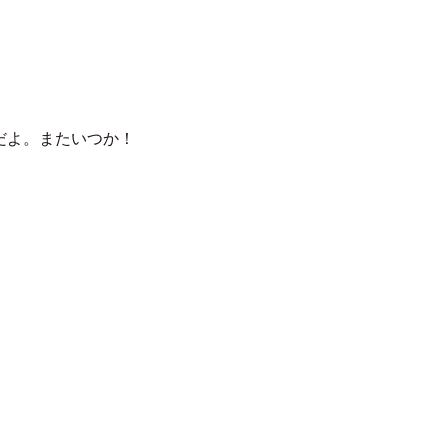
ぼい
だよ。またいつか！