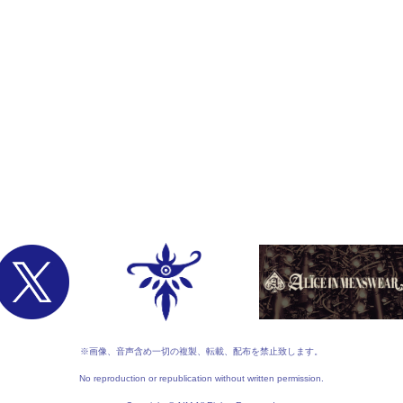
※画像、音声含め一切の複製、転載、配布を禁止致します。
No reproduction or republication without written permission.