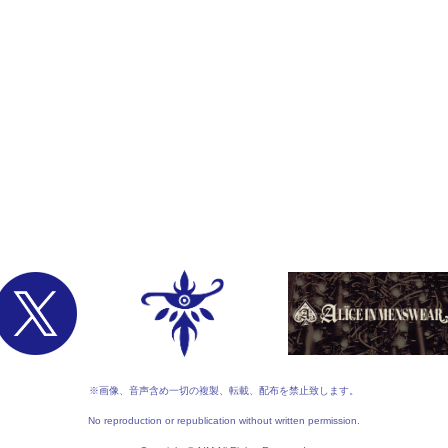
※画像、音声含め一切の複製、転載、配布を禁止致します。
No reproduction or republication without written permission.