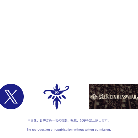
※画像、音声含め一切の複製、転載、配布を禁止致します。
No reproduction or republication without written permission.