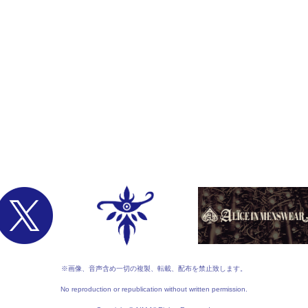
※画像、音声含め一切の複製、転載、配布を禁止致します。
No reproduction or republication without written permission.