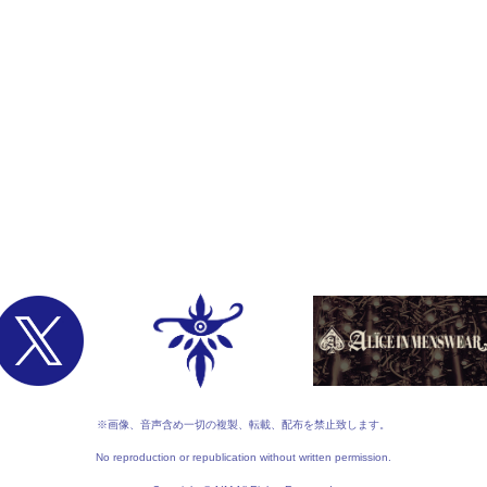
※画像、音声含め一切の複製、転載、配布を禁止致します。
No reproduction or republication without written permission.