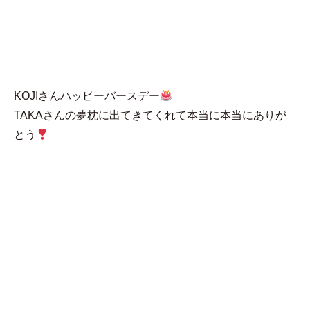
MENU
わいこ
KOJIさんハッピーバースデー
TAKAさんの夢枕に出てきてくれて本当に本当にありが
とう