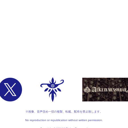
※画像、音声含め一切の複製、転載、配布を禁止致します。
No reproduction or republication without written permission.