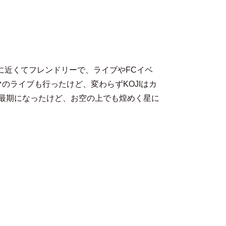
MENU
のに近くてフレンドリーで、ライブやFCイベ
ライブも行ったけど、変わらずKOJIはカ
えた最期になったけど、お空の上でも煌めく星に