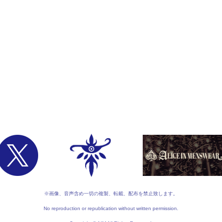
※画像、音声含め一切の複製、転載、配布を禁止致します。
No reproduction or republication without written permission.