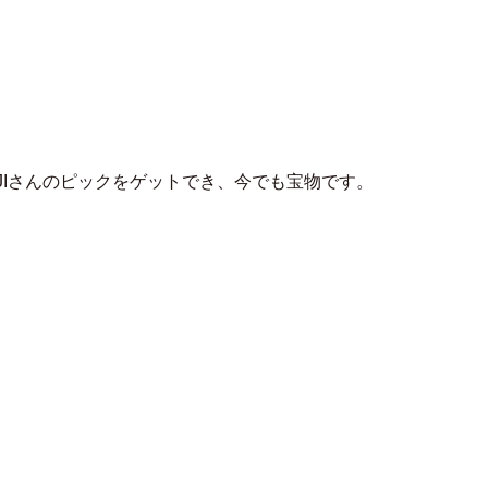
フミヅキ
本武道館でKOJIさんのピックをゲットでき、今でも宝物です。