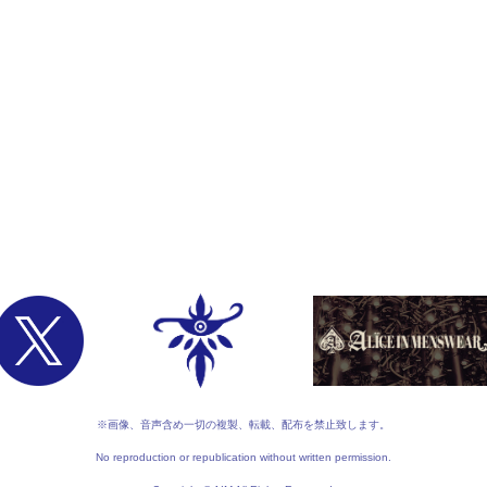
※画像、音声含め一切の複製、転載、配布を禁止致します。
No reproduction or republication without written permission.