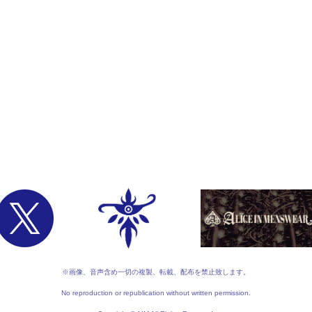
※画像、音声含め一切の複製、転載、配布を禁止致します。
No reproduction or republication without written permission.