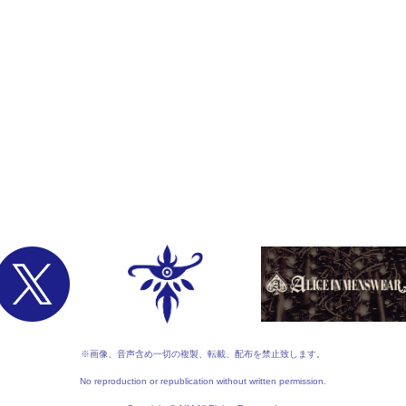
※画像、音声含め一切の複製、転載、配布を禁止致します。
No reproduction or republication without written permission.