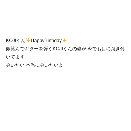
MENU
LEON
KOJIくん
HappyBirthday
微笑んでギターを弾くKOJIくんの姿が 今でも目に焼き付
いてます。
会いたい 本当に会いたいよ