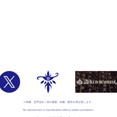
※画像、音声含め一切の複製、転載、配布を禁止致します。
No reproduction or republication without written permission.