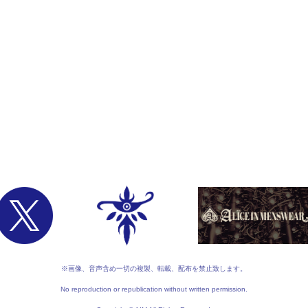
※画像、音声含め一切の複製、転載、配布を禁止致します。
No reproduction or republication without written permission.