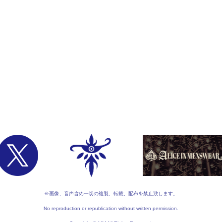
※画像、音声含め一切の複製、転載、配布を禁止致します。
No reproduction or republication without written permission.