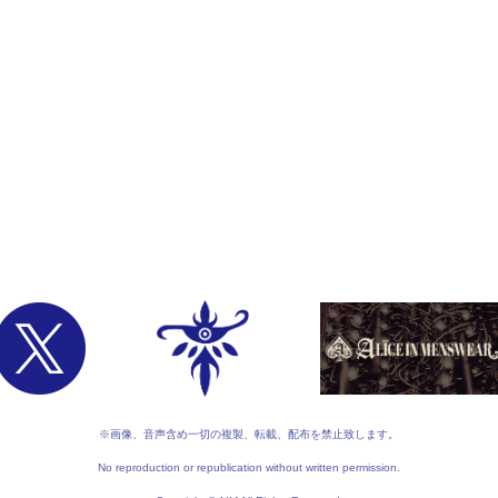
※画像、音声含め一切の複製、転載、配布を禁止致します。
No reproduction or republication without written permission.