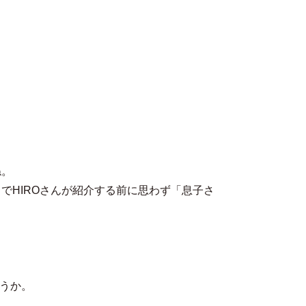
MENU
ね。
りでHIROさんが紹介する前に思わず「息子さ
ょうか。