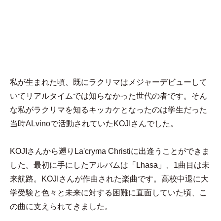
MENU
"永遠"の憧れ、目
標の人
私が生まれた頃、既にラクリマはメジャーデビューして
いてリアルタイムでは知らなかった世代の者です。そん
な私がラクリマを知るキッカケとなったのは学生だった
当時ALvinoで活動されていたKOJIさんでした。

KOJIさんから遡りLa'cryma Christiに出逢うことができま
した。最初に手にしたアルバムは「Lhasa」、1曲目は未
来航路。KOJIさんが作曲された楽曲です。高校中退に大
学受験と色々と未来に対する困難に直面していた頃、こ
の曲に支えられてきました。
