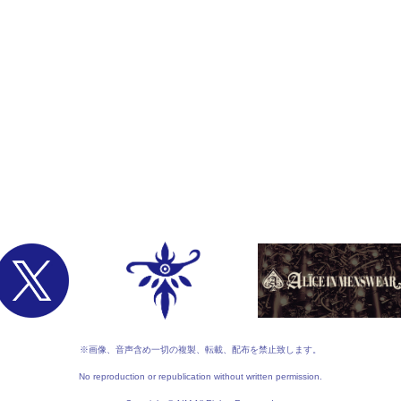
※画像、音声含め一切の複製、転載、配布を禁止致します。
No reproduction or republication without written permission.